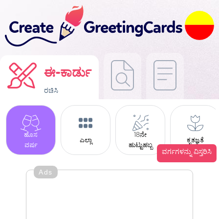
ಈ-ಕಾರ್ಡು
ರಚಿಸಿ
ಹೊಸ
18ನೇ
ಎಲ್ಲಾ
ಕೃತಜ್ಞತೆ
ವರ್ಷ
ಹುಟ್ಟುಹಬ್ಬ
ವರ್ಗಗಳನ್ನು ವಿಸ್ತರಿಸಿ
Ads