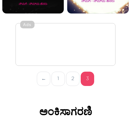
Ads
←
1
2
3
ಅಂಕಿಸಾಗರಣಿ