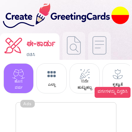
ಈ-ಕಾರ್ಡು
ರಚಿಸಿ
ಹೊಸ
18ನೇ
ಎಲ್ಲಾ
ಕೃತಜ್ಞತೆ
ವರ್ಷ
ಹುಟ್ಟುಹಬ್ಬ
ವರ್ಗಗಳನ್ನು ವಿಸ್ತರಿಸಿ
Ads