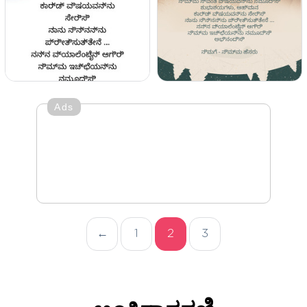
Ads
←
1
2
3