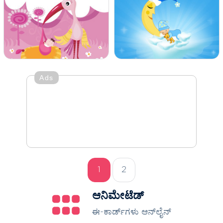
Ads
1
2
ಆನಿಮೇಟೆಡ್
ಈ-ಕಾರ್ಡ್‌ಗಳು ಆನ್‌ಲೈನ್