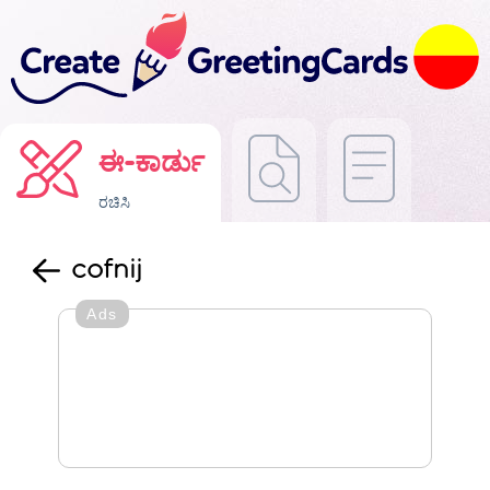
ಈ-ಕಾರ್ಡು
ರಚಿಸಿ
cofnij
Ads