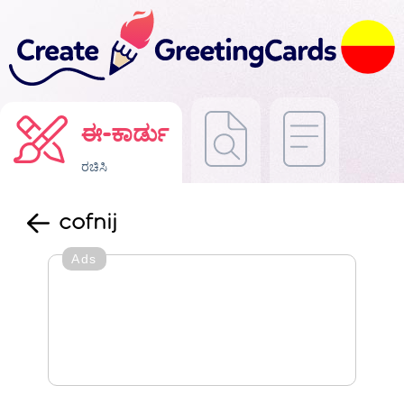
ಈ-ಕಾರ್ಡು
ರಚಿಸಿ
cofnij
Ads