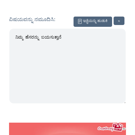
ವಿಷಯವನ್ನು ನಮೂದಿಸಿ:
ಇಚ್ಛೆಯನ್ನು ಹುಡುಕಿ
↻