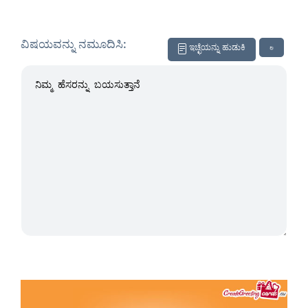
ವಿಷಯವನ್ನು ನಮೂದಿಸಿ:
ಇಚ್ಛೆಯನ್ನು ಹುಡುಕಿ
↻