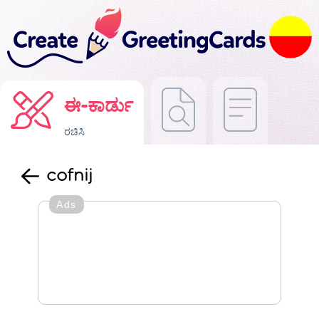
ಈ-ಕಾರ್ಡು
ರಚಿಸಿ
cofnij
Ads