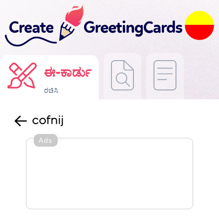
ಈ-ಕಾರ್ಡು
ರಚಿಸಿ
cofnij
Ads