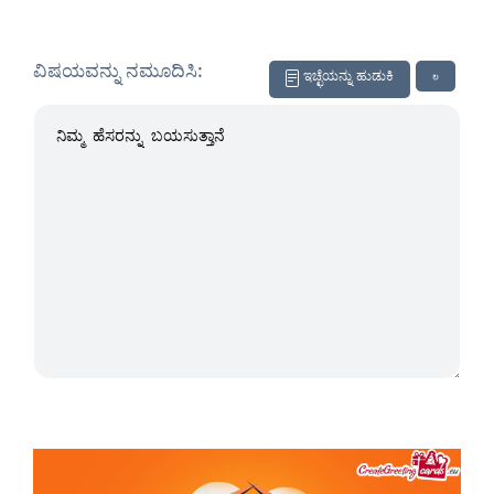
ವಿಷಯವನ್ನು ನಮೂದಿಸಿ:
ಇಚ್ಛೆಯನ್ನು ಹುಡುಕಿ
↻