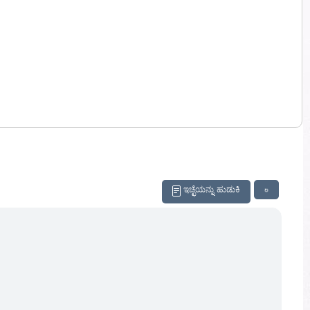
ಇಚ್ಛೆಯನ್ನು ಹುಡುಕಿ
↻