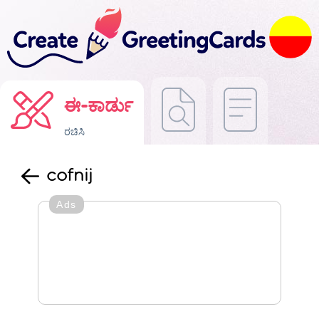
ಈ-ಕಾರ್ಡು
ರಚಿಸಿ
cofnij
Ads