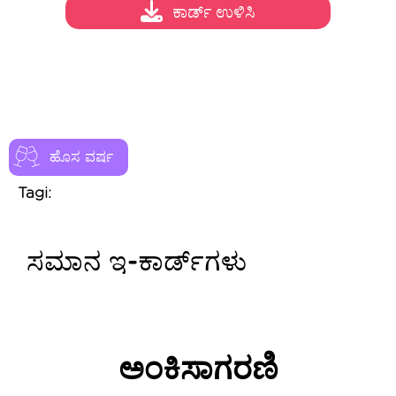
ಕಾರ್ಡ್ ಉಳಿಸಿ
ಹೊಸ ವರ್ಷ
Tagi:
ಸಮಾನ ಇ-ಕಾರ್ಡ್‌ಗಳು
ಅಂಕಿಸಾಗರಣಿ