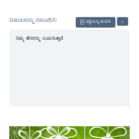
ವಿಷಯವನ್ನು ನಮೂದಿಸಿ:
ಇಚ್ಛೆಯನ್ನು ಹುಡುಕಿ
↻